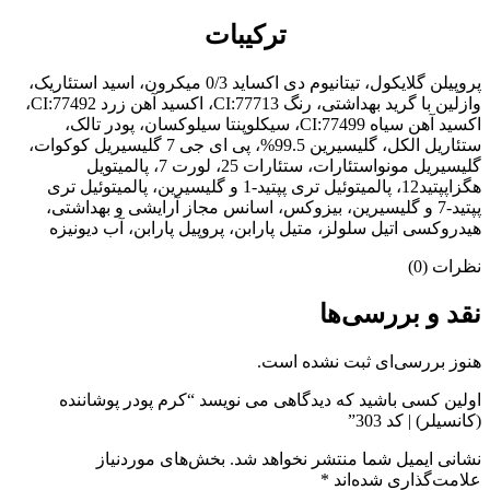
ترکیبات
پروپیلن گلایکول، تیتانیوم دی اکساید 0/3 میکرون، اسید استئاریک،
وازلین با گرید بهداشتی، رنگ CI:77713، اکسید آهن زرد CI:77492،
اکسید آهن سیاه CI:77499، سیکلوپنتا سیلوکسان، پودر تالک،
ستئاریل الکل، گلیسیرین 99.5%، پی ای جی 7 گلیسیریل کوکوات،
گلیسیریل مونواستئارات، ستئارات 25، لورت 7، پالمیتویل
هگزاپپتید12، پالمیتوئیل تری پپتید-1 و گلیسیرین، پالمیتوئیل تری
پپتید-7 و گلیسیرین، بیزوکس، اسانس مجاز آرایشی و بهداشتی،
هیدروکسی اتیل سلولز، متیل پارابن، پروپیل پارابن، آب دیونیزه
نظرات (0)
نقد و بررسی‌ها
هنوز بررسی‌ای ثبت نشده است.
اولین کسی باشید که دیدگاهی می نویسد “کرم پودر پوشاننده
(کانسیلر) | کد 303”
نشانی ایمیل شما منتشر نخواهد شد.
بخش‌های موردنیاز
علامت‌گذاری شده‌اند
*