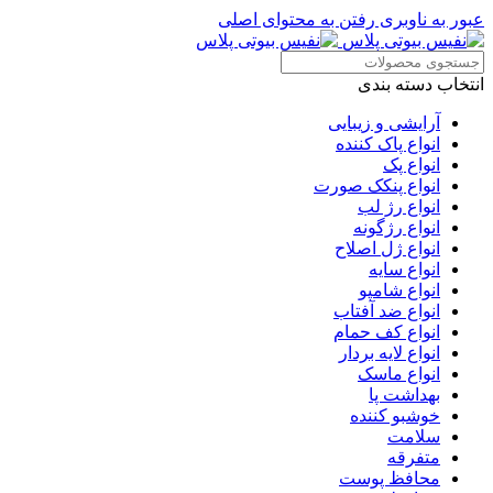
عبور به ناوبری
رفتن به محتوای اصلی
انتخاب دسته بندی
آرایشی و زیبایی
انواع پاک کننده
انواع پک
انواع پنکک صورت
انواع رژ لب
انواع رژگونه
انواع ژل اصلاح
انواع سایه
انواع شامپو
انواع ضد آفتاب
انواع کف حمام
انواع لایه بردار
انواع ماسک
بهداشت پا
خوشبو کننده
سلامت
متفرقه
محافظ پوست