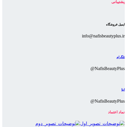
پشتیبانی
ایمیل فروشگاه
info@nafisbeautyplus.ir
تلگرام
NafisBeautyPlus@
ایتا
NafisBeautyPlus@
نماد اعتماد