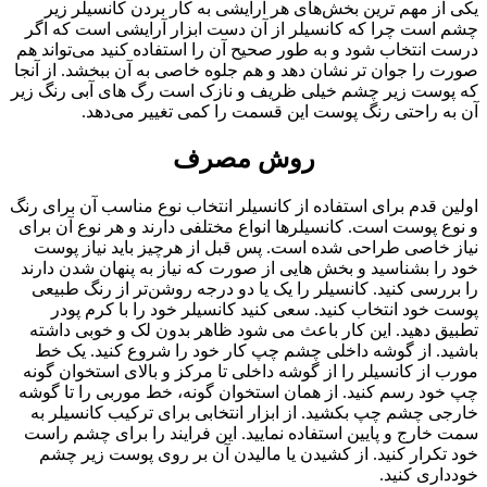
یکی از مهم ترین بخش‌های هر آرایشی به کار بردن کانسیلر زیر
چشم است چرا که کانسیلر از آن دست ابزار آرایشی است که اگر
درست انتخاب شود و به طور صحیح آن را استفاده کنید می‌تواند هم
صورت را جوان تر نشان دهد و هم جلوه خاصی به آن ببخشد. از آنجا
که پوست زیر چشم خیلی ظریف و نازک است رگ های آبی رنگ زیر
آن به راحتی رنگ پوست این قسمت را کمی تغییر می‌دهد.
روش مصرف
اولین قدم برای استفاده از کانسیلر انتخاب نوع مناسب آن برای رنگ
و نوع پوست است. کانسیلرها انواع مختلفی دارند و هر نوع آن برای
نیاز خاصی طراحی شده است. پس قبل از هرچیز باید نیاز پوست
خود را بشناسید و بخش هایی از صورت که نیاز به پنهان شدن دارند
را بررسی کنید. کانسیلر را یک یا دو درجه روشن‌تر از رنگ طبیعی
پوست خود انتخاب کنید. سعی کنید کانسیلر خود را با کرم پودر
تطبیق دهید. این کار باعث می شود ظاهر بدون لک و خوبی داشته
باشید. از گوشه داخلی چشم چپ کار خود را شروع کنید. یک خط
مورب از کانسیلر را از گوشه داخلی تا مرکز و بالای استخوان گونه
چپ خود رسم کنید. از همان استخوان گونه، خط موربی را تا گوشه
خارجی چشم چپ بکشید. از ابزار انتخابی برای ترکیب کانسیلر به
سمت خارج و پایین استفاده نمایید. این فرایند را برای چشم راست
خود تکرار کنید. از کشیدن یا مالیدن آن بر روی پوست زیر چشم
خودداری کنید.