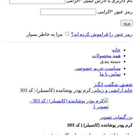
نام کاربری یا آدرس ایمیل
*
الزامی
رمز عبور
*
الزامی
ورود
رمز عبور را فراموش کرده اید؟
مرا به خاطر بسپار
خانه
همه محصولات
دسته بندی
سیاست حریم خصوصی
تماس با ما
تخفیف شگفت انگیز
خانه
آرایشی و زیبایی
کرم پودر پوشاننده (کانسیلر) | کد 303
بزرگنمایی تصویر
کرم پودر پوشاننده (کانسیلر) | کد 303