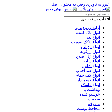
عبور به ناوبری
رفتن به محتوای اصلی
انتخاب دسته بندی
آرایشی و زیبایی
انواع پاک کننده
انواع پک
انواع پنکک صورت
انواع رژ لب
انواع رژگونه
انواع ژل اصلاح
انواع سایه
انواع شامپو
انواع ضد آفتاب
انواع کف حمام
انواع لایه بردار
انواع ماسک
بهداشت پا
خوشبو کننده
سلامت
متفرقه
محافظ پوست