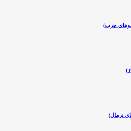
موهای چرب)
ز)
ی نرمال)