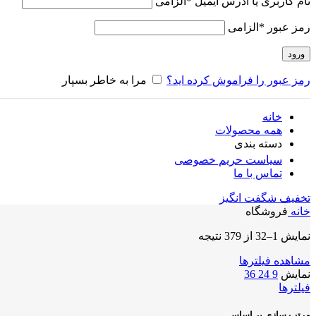
نام کاربری یا آدرس ایمیل
*
الزامی
رمز عبور
*
الزامی
ورود
رمز عبور را فراموش کرده اید؟
مرا به خاطر بسپار
خانه
همه محصولات
دسته بندی
سیاست حریم خصوصی
تماس با ما
تخفیف شگفت انگیز
خانه
فروشگاه
نمایش 1–32 از 379 نتیجه
مشاهده فیلترها
نمایش
9
24
36
فیلترها
مرتب سازی بر اساس