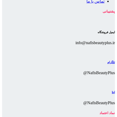
تماس با ما
پشتیبانی
ایمیل فروشگاه
info@nafisbeautyplus.ir
تلگرام
NafisBeautyPlus@
ایتا
NafisBeautyPlus@
نماد اعتماد