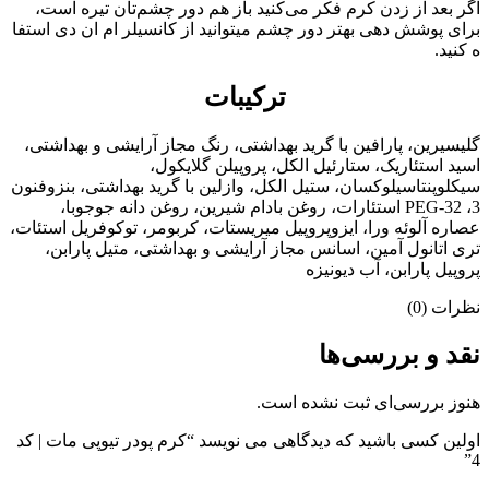
اگر بعد از زدن کرم فکر می‌کنید باز هم دور چشم‌تان تیره است،
برای پوشش دهی بهتر دور چشم میتوانید از کانسیلر ام ان دی استفا
ه کنید.
ترکیبات
گلیسیرین، پارافین با گرید بهداشتی، رنگ مجاز آرایشی و بهداشتی،
اسید استئاریک، ستارئیل الکل، پروپیلن گلایکول،
سیکلوپنتاسیلوکسان، ستیل الکل، وازلین با گرید بهداشتی، بنزوفنون
3، PEG-32 استئارات، روغن بادام شیرین، روغن دانه جوجوبا،
عصاره آلوئه ورا، ایزوپروپیل میریستات، کربومر، توکوفریل استئات،
تری اتانول آمین، اسانس مجاز آرایشی و بهداشتی، متیل پارابن،
پروپیل پارابن، آب دیونیزه
نظرات (0)
نقد و بررسی‌ها
هنوز بررسی‌ای ثبت نشده است.
اولین کسی باشید که دیدگاهی می نویسد “کرم پودر تیوپی مات | کد
4”