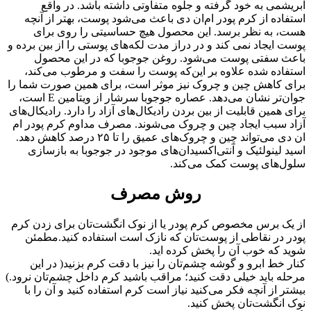
ابریشمی به خود گرفته و جلوه متفاوتی داشته باشد. در واقع
استفاده از کرم پودر ام‌ان دی باعث می‌شود پوست، بهتر از آنچه
هست، به نظر برسد. این محصول هیچ حساسیتی را روی برای
پوست ایجاد نمی کند و در دراز مدت لکه‌های پوستی را از بین برده و
باعث سفتی پوست می‌شود. روغن جوجوبا که در این محصول
استفاده شده علاوه بر این‌که پوست را سفت و مرطوب می‌کند،
برای کاهش چین و چروک نیز موثر است، برای همین صورت شما را
جوان‌تر نشان می‌دهد. عصاره جوجوبا سرشار از ویتامین E است،
برای همین قابلیت از بین بردن رادیکال‌های آزاد را دارد. رادیکال‌های
آزاد سبب ایجاد چین و چروک می‌شوند. مصرف مداوم کرم پودر ام
ان دی می‌تواند چین و چروک‌های عمیق را تا ۲۵ درصد کاهش دهد.
اسید لینولئیک و آنتی‌اکسیدان‌های موجود در جوجوبا به بازسازی
سلول‌های پوست کمک می‌کند.
روش مصرف
از یک برس مخصوص کرم پودر یا از نوک انگشت‌تان برای زدن کرم
پودر در نقاطی از پوست‌تان که نازک است استفاده کنید.مطمئن
شوید که خوب آن را پخش کرده اید.
کنار خط ابرو و گوشه چشم‌تان را نیز با دقت کرم بزنید( در این
مرحله باید خیلی دقت کنید؛ مراقب باشید کرم داخل چشم‌تان نرود.)
بیشتر از آنچه فکر می‌کنید نیاز است کرم استفاده کنید و آن را با
نوک انگشت‌تان پخش کنید.