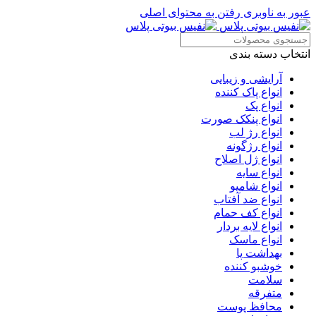
عبور به ناوبری
رفتن به محتوای اصلی
انتخاب دسته بندی
آرایشی و زیبایی
انواع پاک کننده
انواع پک
انواع پنکک صورت
انواع رژ لب
انواع رژگونه
انواع ژل اصلاح
انواع سایه
انواع شامپو
انواع ضد آفتاب
انواع کف حمام
انواع لایه بردار
انواع ماسک
بهداشت پا
خوشبو کننده
سلامت
متفرقه
محافظ پوست