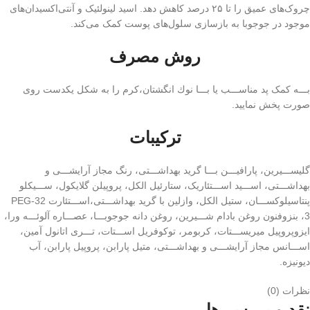
چروک‌های عمیق را تا ۲۵ درصد کاهش دهد. اسید لینولئیک و آنتی‌اکسیدان‌های
موجود در جوجوبا به بازسازی سلول‌های پوست کمک می‌کند.
روش مصرف
بـــه کمک پد مناســـب یا بـــا نوك انگشتان،کرم را به شکل یکدست روى
صورت پخش نمایید.
ترکیبات
گلیســـیرین، پارافیـــن بـــا گرید بهداشـــتى، رنگ مجاز آرایشـــى و
بهداشـــتى، اســـید اســـتئاریک، ستارئیل الکل، پروپیلن گلایکول، ســـیکلو
پنتاسیلوکســـان، ستیل الکل، وازلین با گرید بهداشـــتى،اســـتئارت PEG-32
،3 بنزوفنون روغن بادام شـــیرین، روغن دانه جوجوبـــا، عصـــاره آلوئـــه ورا،
ایزوپروپیل میریســـتات، کربومر، توکوفریل اســـتات، تـــرى اتانول آمین،
اســـانس مجاز آرایشـــى و بهداشـــتى، متیل پارابن، پروپیل پارابن، آب
دیونیزه.
نظرات (0)
نقد و بررسی‌ها