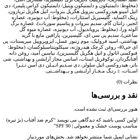
(مخلوط: دایمتیکون و دایمتیکون وینیل/ دایمتیکون کراس پلیمر)، دی
اتیل آمینو هیدروکسی بنزویل هگزیل بنزوات، اتیل هگزیل تریازون،
زینک اکساید، گلیسیریل استئارات، (مخلوط: آب دیونیزه، عصاره
انجیر، زانتان گام، سدیم بنزوات و پتاسیم سوربات)، عصاره برگ
آلوئه ورا، (مخلوط: پروپاندیول، آب دیونیزه، عصاره میوه گل
ساعتی)، سدیم پی سی ای، گلیسیرین، پارافین مایع با گرید
بهداشتی، اسید فرولیک، موم زنبور عسل، ایزوپروپیل میریستات، پی
ای جی40- روغن کرچک هیدروژنه، سیکلوپنتاسیلوکسان، (مخلوط:
فنوکسی اتانول و اتیل هگزیل گلیسیرین)، نیاسین آمید، روغن دانه
آفتابگردان، توکوفریل استات، اسانس مجاز آرایشی و بهداشتی، شی
باتر، هیدروکسی اتیل سلولز، دی سـدیم اتـیـلن دی آمین تـتـرا
اسـتات، ± رنـگ مـجـاز آرایـشی و بــهداشــتی.
نظرات (0)
نقد و بررسی‌ها
هنوز بررسی‌ای ثبت نشده است.
اولین کسی باشید که دیدگاهی می نویسد “کرم ضد آفتاب (بژ تیره)
مناسب پوست خشک و معمولی | SPF 90”
نشانی ایمیل شما منتشر نخواهد شد.
بخش‌های موردنیاز