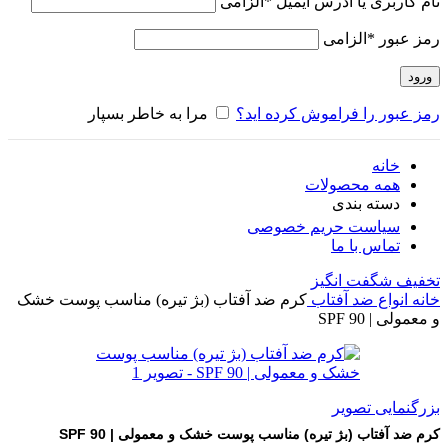
نام کاربری یا آدرس ایمیل
*
الزامی
رمز عبور
*
الزامی
ورود
رمز عبور را فراموش کرده اید؟
مرا به خاطر بسپار
خانه
همه محصولات
دسته بندی
سیاست حریم خصوصی
تماس با ما
تخفیف شگفت انگیز
خانه
انواع ضد آفتاب
کرم ضد آفتاب (بژ تیره) مناسب پوست خشک
و معمولی | SPF 90
بزرگنمایی تصویر
کرم ضد آفتاب (بژ تیره) مناسب پوست خشک و معمولی | SPF 90