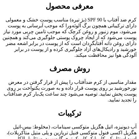
معرفی محصول
کرم ضد آفتاب با SPF 90 (بژ تیره) مناسب پوست خشک و معمولی
دارای ترکیباتی همچون برگ آلوئه‌ورا که موجب آبرسانی به پوست
می‌شود، موم زنبور و روغن کرچک که موجب تامین چربی مورد نیاز
پوست می‌شود که از ایجاد چروک پوستی جلوگیری می‌کند و همچنین
دارای روغن دانه آفتابگردان است که از پوست در برابر اشعه مضر
خورشید و رادیکال‌های آزاد جلوگیری کرده و از پوست در برابر
آلودگی هوا نیز محافظت میکند.
روش مصرف
مقدار مناسبى از کرم ضدآفتاب را پیش از قرار گرفتن در معرض
نورخورشید بر روى پوست قرار داده و به صورت یکنواخت بر روى
پوست پخش نمایید. توصیه مى‌شود چند ساعت یک‌بار کرم ضدآفتاب
را تجدید نمایید.
ترکیبات
آب دیونیزه، اتیل هگزیل متوکسی سینامات، (مخلوط: بیس-اتیل
هگزیل اکسی فنول متوکسی فنیل تریازین و پلی متیل متاکریلات)،
اسید استئاریک، کاپریلیک کاپریک تری گلیسیرید، ستئاریل الکل،