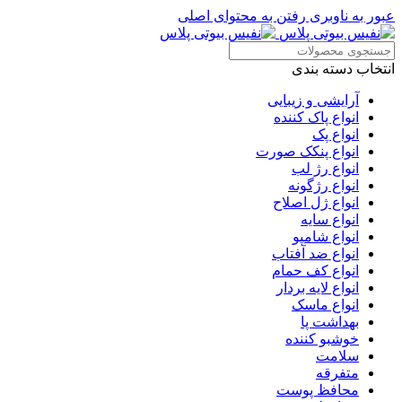
عبور به ناوبری
رفتن به محتوای اصلی
انتخاب دسته بندی
آرایشی و زیبایی
انواع پاک کننده
انواع پک
انواع پنکک صورت
انواع رژ لب
انواع رژگونه
انواع ژل اصلاح
انواع سایه
انواع شامپو
انواع ضد آفتاب
انواع کف حمام
انواع لایه بردار
انواع ماسک
بهداشت پا
خوشبو کننده
سلامت
متفرقه
محافظ پوست