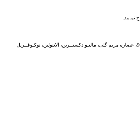
نمایید.
آب دیونیزه، پروپیلن گلایکول، گلیسیرین، دی سـدیـم لـورت سـولـفـوسـوکسیـنـات، سـدیـم پی سی ای، هیدروکسی اتیل سلولز، پی ای جی 90، عصاره مریم گلی، مالتـو دکستــرین، آلانتوئین، توکـوفــریل