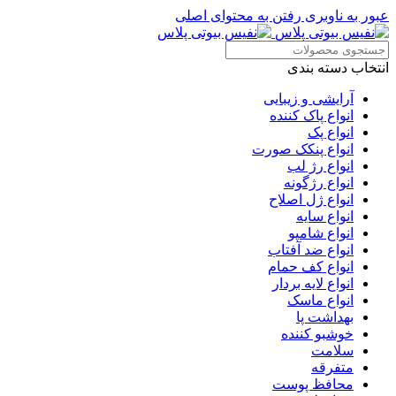
عبور به ناوبری
رفتن به محتوای اصلی
انتخاب دسته بندی
آرایشی و زیبایی
انواع پاک کننده
انواع پک
انواع پنکک صورت
انواع رژ لب
انواع رژگونه
انواع ژل اصلاح
انواع سایه
انواع شامپو
انواع ضد آفتاب
انواع کف حمام
انواع لایه بردار
انواع ماسک
بهداشت پا
خوشبو کننده
سلامت
متفرقه
محافظ پوست