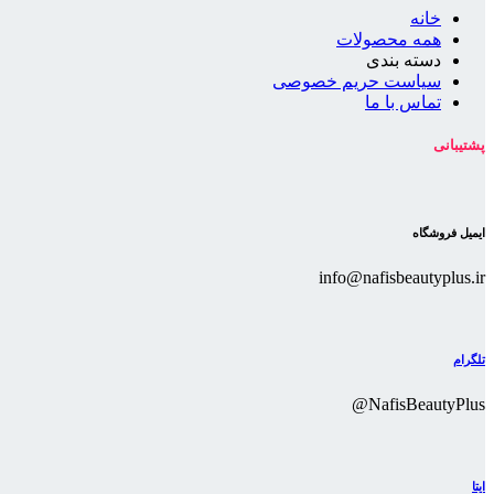
خانه
همه محصولات
دسته بندی
سیاست حریم خصوصی
تماس با ما
پشتیبانی
ایمیل فروشگاه
info@nafisbeautyplus.ir
تلگرام
NafisBeautyPlus@
ایتا