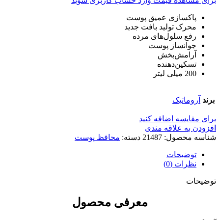
برای مشاهده قیمت وارد حساب کاربری شوید
پاکسازی عمیق پوست
محرک تولید بافت جدید
رفع سلول‌های مرده
جوانساز پوست
آرامش‌بخش
تسکین‌دهنده
200 میلی لیتر
برند
آروماتیک
برای مقایسه اضافه کنید
افزودن به علاقه مندی
شناسه محصول:
21487
دسته:
محافظ پوست
توضیحات
نظرات (0)
توضیحات
معرفی محصول