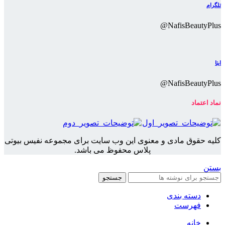
تلگرام
NafisBeautyPlus@
ایتا
NafisBeautyPlus@
نماد اعتماد
کلیه حقوق مادی و معنوی این وب سایت برای مجموعه نفیس بیوتی
پلاس محفوظ می باشد.
بستن
جستجو
دسته بندی
فهرست
خانه