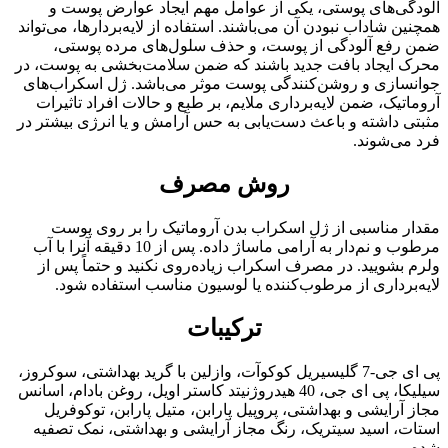
آلودگی‌های پوستی، یکی از عوامل مهم ایجاد عوارض پوست و
همچنین شاداب نبودن آن می‌باشند. استفاده از لایه‌بردارها، می‌تواند
ضمن رفع آلودگی از پوست، و حذف سلول‌های مرده پوستی،
محرک ایجاد بافت جدید باشند که ضمن سلامت‌بخشی به پوست، در
جوانسازی و روشن‌کنندگی پوست موثر می‌باشد. ژل اسکراب‌های
آروماتیک، ضمن لایه‌برداری ملایم، بر طبع و حالات افراد تاثیرات
مثبتی داشته و باعث دست‌یابی به حس آرامش و یا انرژی بیشتر در
فرد می‌شوند.
روش مصرف
مقدار مناسبی از ژل اسکراب بدن آروماتیک را بر روی پوست
مرطوب و نم‌دار به آرامی ماساژ داده. پس از 10 دقیقه آنرا با آب
ولرم بشویید. در مصرف اسکراب زیاده‌روی نکنید و حتماً پس از
لایه‌برداری از مرطوب‌کننده یا لوسیون مناسب استفاده شود.
ترکیبات
پی ای جی-7 گلیسیریل کوکوآت، وازلین با گرید بهداشتی، سوکروز،
سیلیکا، پی ای جی، 40 هیدروژنیتد کاستر اویل، روغن بادام، اسانس
مجاز آرایشی و بهداشتی، پروپیل پارابن، متیل پارابن، توکوفریل
استات، اسید سیتریک، رنگ مجاز آرایشی و بهداشتی، نمک تصفیه
شده