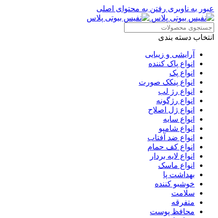
عبور به ناوبری
رفتن به محتوای اصلی
انتخاب دسته بندی
آرایشی و زیبایی
انواع پاک کننده
انواع پک
انواع پنکک صورت
انواع رژ لب
انواع رژگونه
انواع ژل اصلاح
انواع سایه
انواع شامپو
انواع ضد آفتاب
انواع کف حمام
انواع لایه بردار
انواع ماسک
بهداشت پا
خوشبو کننده
سلامت
متفرقه
محافظ پوست