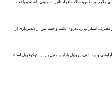
لایم، بر طبع و حالات افراد تاثیرات مثبتی داشته و باعث
 به آرامی ماساژ دهید. پس از 10 دقیقه آنرا با آب ولرم بشویید. در مصرف اسکراب زیاده‌روی نکنید و حتما پس از لایه‌برداری از
دروژنیتد کاستر اویل، روغن بادام، اسانس مجاز آرایشی و بهداشتی، پروپیل پارابن، متیل پارابن، توکوفریل استات،