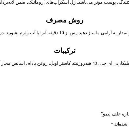
ی پوست موثر می‌باشد. ژل اسکراب‌های آروماتیک، ضمن لایه‌برداری م
روش مصرف
مقدار مناسبی از ژل اسکراب بدن آروماتیک را روی پوست مرطوب و نمدار
ترکیبات
پی ای جی-7 گلیسیریل کوکوآت، وازلین با گرید بهداشتی، سوکروز، سیلیکا، پی ای جی، 40 هی
ره علف لیمو”
شده‌اند
*