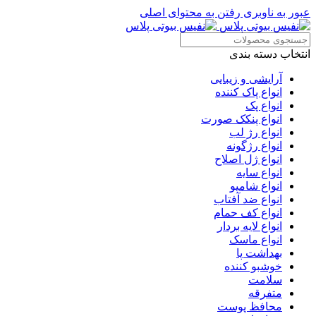
عبور به ناوبری
رفتن به محتوای اصلی
انتخاب دسته بندی
آرایشی و زیبایی
انواع پاک کننده
انواع پک
انواع پنکک صورت
انواع رژ لب
انواع رژگونه
انواع ژل اصلاح
انواع سایه
انواع شامپو
انواع ضد آفتاب
انواع کف حمام
انواع لایه بردار
انواع ماسک
بهداشت پا
خوشبو کننده
سلامت
متفرقه
محافظ پوست