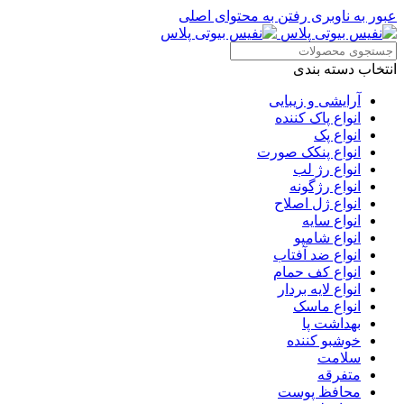
عبور به ناوبری
رفتن به محتوای اصلی
انتخاب دسته بندی
آرایشی و زیبایی
انواع پاک کننده
انواع پک
انواع پنکک صورت
انواع رژ لب
انواع رژگونه
انواع ژل اصلاح
انواع سایه
انواع شامپو
انواع ضد آفتاب
انواع کف حمام
انواع لایه بردار
انواع ماسک
بهداشت پا
خوشبو کننده
سلامت
متفرقه
محافظ پوست