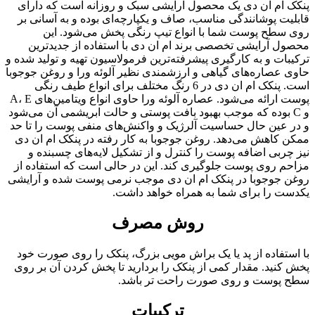
پنکک ام ان دی یک محصول آرایشی سبک و روزانه است که دارای
قابلیت پوشانندگی مناسب، صاف و یکپارچه‌ای بوده و به آسانی بر
روی سطح پوست شما با انواع تیپ رنگی پخش می‌شود. این
محصول آرایشی تخصصی برند ام ان دی با استفاده از جدیدترین
ترکیبات و به کارگیری پیشرفته‌ترین فرمولاسیون تهیه و تولید شده و
حاوی عصاره‌های گیاهی و ارزشمندی نظیر آلوئه ورا و روغن جوجوبا
است. پنکک ام ان دی در 6 رنگ مختلف برای انواع طیف رنگی
پوست ارائه می‌شود. عصاره آلوئه ورا حاوی انواع ویتامین‌های A، E
و C بوده که موجب بهبود بافت پوستی و حالت ابریشمی آن می‌شود
و در عین حال حساسیت آلرژیک و واکنش‌های منفی پوست را تا حد
ممکن کاهش می‌دهد. روغن جوجوبا به کار رفته در پنکک ام ان دی
نیز چربی اضافه پوست را کنترل و از تشکیل لایه‌های چسبنده و
مزاحم روی پوست جلوگیری کند. این در حالی است که استفاده از
روغن جوجوبا در پنکک ام ان دی موجب نرمی پوست شده و آرایشی
یکدست را برای شما به همراه خواهد داشت.
روش مصرف
با استفاده از پد یا یک براش مویی بزرگ، پنکک را روی صورت خود
پخش کنید. مقدار کمی از پنکک را بردارید تا پخش کردن آن بر روی
سطح پوست و روی صورت راحت تر باشد.
ترکیبات