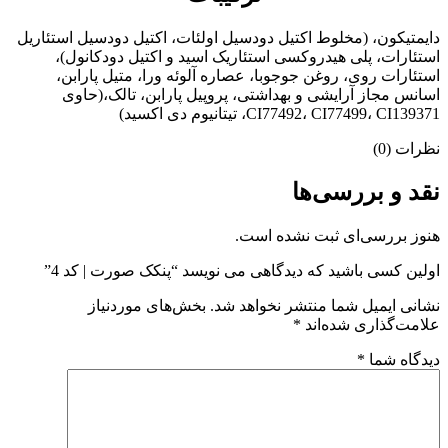
دایمتیکون، (مخلوط اکتیل دودسیل اولئات، اکتیل دودسیل استئاریل
استئارات، پلی هیدروکسی استئاریک اسید و اکتیل دودکانول)،
استئارات روی، روغن جوجوبا، عصاره آلوئه ورا، متیل پارابن،
اسانس مجاز آرایشی و بهداشتی، پروپیل پارابن، تالک،(حاوی
CI77492، CI77499، CI139371، تیتانیوم دی اکسید)
نظرات (0)
نقد و بررسی‌ها
هنوز بررسی‌ای ثبت نشده است.
اولین کسی باشید که دیدگاهی می نویسد “پنکک صورت | کد 4”
نشانی ایمیل شما منتشر نخواهد شد.
بخش‌های موردنیاز
علامت‌گذاری شده‌اند
*
دیدگاه شما
*