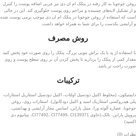
روغن جوجوبا به کار رفته در پنکک ام ان دی نیز چربی اضافه پوست را کنترل
و از تشکیل لایه‌های چسبنده و مزاحم روی پوست جلوگیری کند. این در حالی
است که استفاده از روغن جوجوبا در پنکک ام ان دی موجب نرمی پوست شده
و آرایشی یکدست را برای شما به همراه خواهد داشت.
روش مصرف
با استفاده از پد یا یک براش مویی بزرگ، پنکک را روی صورت خود پخش کنید.
مقدار کمی از پنکک را بردارید تا پخش کردن آن بر روی سطح پوست و روی
صورت راحت تر باشد.
ترکیبات
دایمتیکون، (مخلوط اکتیل دودسیل اولئات، اکتیل دودسیل استئاریل استئارات،
پلی هیدروکسی استئاریک اسید و اکتیل دودکانول)، استئارات روی، روغن
جوجوبا، عصاره آلوئه ورا، متیل پارابن، اسانس مجاز آرایشی و بهداشتی،
پروپیل پارابن، تالک،(حاوی CI77492، CI77499، CI139371، تیتانیوم دی
اکسید)
نظرات (0)