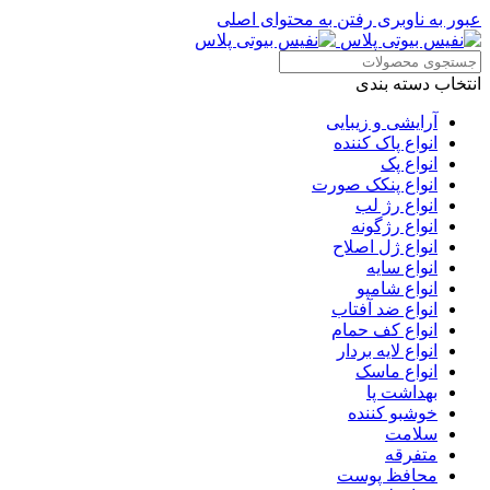
عبور به ناوبری
رفتن به محتوای اصلی
انتخاب دسته بندی
آرایشی و زیبایی
انواع پاک کننده
انواع پک
انواع پنکک صورت
انواع رژ لب
انواع رژگونه
انواع ژل اصلاح
انواع سایه
انواع شامپو
انواع ضد آفتاب
انواع کف حمام
انواع لایه بردار
انواع ماسک
بهداشت پا
خوشبو کننده
سلامت
متفرقه
محافظ پوست