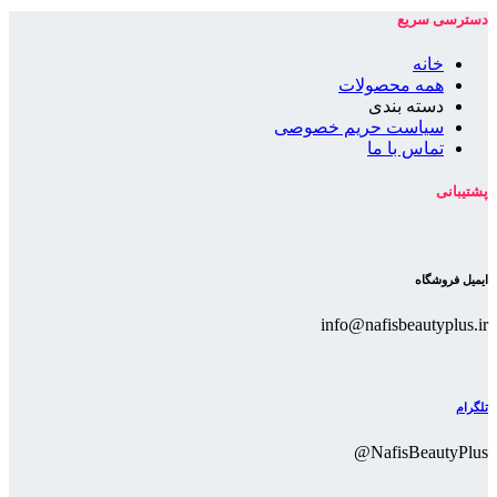
دسترسی سریع
خانه
همه محصولات
دسته بندی
سیاست حریم خصوصی
تماس با ما
پشتیبانی
ایمیل فروشگاه
info@nafisbeautyplus.ir
تلگرام
NafisBeautyPlus@