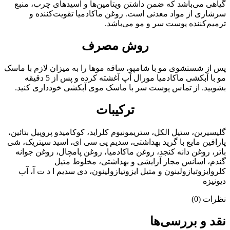
گیاهی می‌باشد که ضمن داشتن ویتامین‌ها و اسیدهای چرب، منبع
سرشاری از مواد معدنی است. روغن ماکادمیا تقویت‌کننده و
ترمیم‌کننده پوست سر و مو می‌باشد.
روش مصرف
پس از شستشوی مو با شامپو، ساقه موها را به میزان لازم با ماسک
مو با آبکشی ماکادمیا مورال آپ آغشته کرده و پس از 5 دقیقه
بشویید. از تماس پوست سر با ماسک موی آبکشی خودداری کنید.
ترکیبات
گلیسیرین، ستیل الکل، ستریمونیوم کلراید، کوکامیدو پروپیل بتائین،
پارافین مایع با گرید بهداشتی، سدیم پی سی ای، اسید سیتریک، شی
باتر، روغن دانه کنجد، روغن ماکادمیا، روغن پامچال، روغن جوانه
گندم، اسانس مجاز آرایشی و بهداشتی، مخلوط متیل
کلروایزوتیازولینون و متیل ایزوتیازولینون، دی سدیم ا د ت آ، آب
دیونیزه
نظرات (0)
نقد و بررسی‌ها