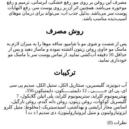
مصرف این روغن بر روی مو، رفع خشکی، آبرسانی، ترمیم و رفع
موخوره می‌باشد. همچنین اثر آن بر روی پوست سر، رفع التهابات
پوست سر می‌باشد. بدلیل جذب آب، می‌تواند برای درمان موهای
آسیب‌دیده مناسب باشد.
روش مصرف
پس از شست و شوی مو با شامپو، ساقه موها را به میزان لازم به
ماسک مو حاوی روغن زیتون آغشته نموده و ماساژ دهید و پس از
حداقل 10 دقیقه آب‌کشی نمایید. از تماس پوست سر با ماسک مو
خودداری نمایید.
ترکیبات
آب دیونیزه، گلیسیرین، ستئاریل الکل، ستیل الکل، سدیم پی سی
ای، پی ای جـــــــی ـ 12 دایمتیـــــکون، دایمتیکون-350،
بهنتریمونیوم کلراید، ستریمونیوم کلراید، پلی اتیلن گلایکول- 7
گلیسریل کوکوآت، روغن زیتون، روغن دانه گندم، روغن نارگیل،
اسانس مجاز آرایشی و بهداشتی، اسیدسیتریک، (مخلوط: متیل کلرو
ایزوتیازولینون و متیل ایزوتیازولینون)، دی سدیم ا د ت آ
نظرات (0)