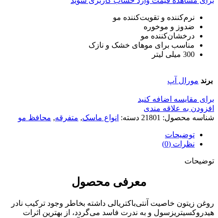
برای مشاهده قیمت وارد حساب کاربری شوید
نرم‌کننده و تقویت‌کننده مو
ضدوز و موخوره
درخشان‌کننده مو
مناسب برای موهای خشک و نازک
300 میلی لیتر
برند
مورال آپ
برای مقایسه اضافه کنید
افزودن به علاقه مندی
شناسه محصول:
21801
دسته:
انواع ماسک
,
متفرقه
,
محافظ مو
توضیحات
نظرات (0)
توضیحات
معرفی محصول
روغن زیتون خاصیت آنتی‌باکتریالی داشته بخاطر وجود ترکیب نادر
هیدروکسی‎تریزسول و به ندرت فاسد می‌گردد، از بهترین اثرات