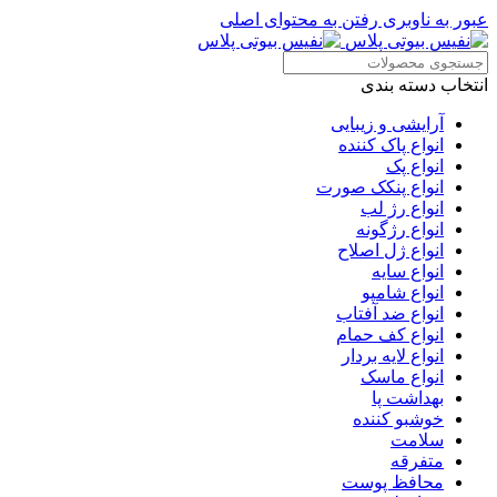
عبور به ناوبری
رفتن به محتوای اصلی
انتخاب دسته بندی
آرایشی و زیبایی
انواع پاک کننده
انواع پک
انواع پنکک صورت
انواع رژ لب
انواع رژگونه
انواع ژل اصلاح
انواع سایه
انواع شامپو
انواع ضد آفتاب
انواع کف حمام
انواع لایه بردار
انواع ماسک
بهداشت پا
خوشبو کننده
سلامت
متفرقه
محافظ پوست