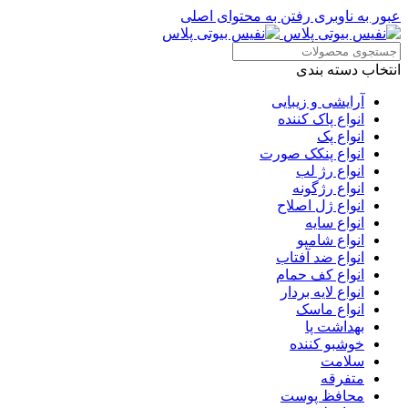
عبور به ناوبری
رفتن به محتوای اصلی
انتخاب دسته بندی
آرایشی و زیبایی
انواع پاک کننده
انواع پک
انواع پنکک صورت
انواع رژ لب
انواع رژگونه
انواع ژل اصلاح
انواع سایه
انواع شامپو
انواع ضد آفتاب
انواع کف حمام
انواع لایه بردار
انواع ماسک
بهداشت پا
خوشبو کننده
سلامت
متفرقه
محافظ پوست