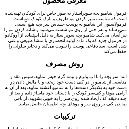
معرفی محصول
فرمول شامپو بچه سوپراستار به طور خاص برای کودکان تهیه‌شده
است که مناسب تمیز کردن مو ظریف و نازک کودک شماست.
فرمولاسیون این شامپو به پوست حساس سر بچه هیچ آسیبی
نمی‌رساند و به‌راحتی از روی مو شسته می‌شود و شانه کردن مو را
نیز آسان می‌کند. شامپو بچه سوپراستار به دلیل استفاده از آووکادو
در فرمول جدید که یک ماده اولیه انحصاری با منشأ طبیعی و غنی
شده است، سد دفاعی پوست را تقویت می‌کند و ذخایر سلولی را
حفظ می‌کند.
روش مصرف
ابتدا سر بچه را با آب ولرم و نیمه گرم خیس نمایید. سپس مقدار
مناسبی از شامپو را در کف دست خود ریخته و با مالش دادن دو
دست خود به یکدیگر دست‌ها را به شامپو آغشته نمایید. بعد از آن به
آرامی موها و کف‌سر کودک را با دستان خود ماساژ داده و بعد از
چند دقیقه کف ایجاد شده روی سر را به خوبی بشویید. از باقی
نماندن کف بر روی سر و موهای بچه اطمینان حاصل نمایید.
ترکیبات
آب دیونیزه، کوکامیدو پروپیل بتائین، کوکونات فتی اسید دی اتـانول