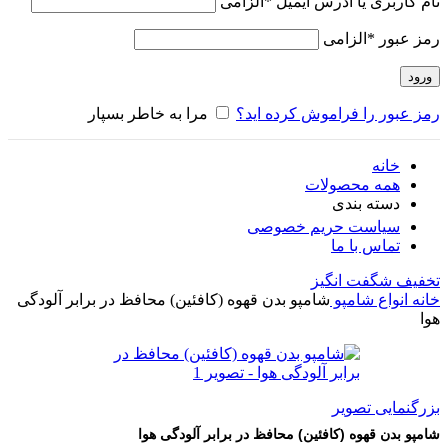
نام کاربری یا آدرس ایمیل
*
الزامی
رمز عبور
*
الزامی
ورود
رمز عبور را فراموش کرده اید؟
مرا به خاطر بسپار
خانه
همه محصولات
دسته بندی
سیاست حریم خصوصی
تماس با ما
تخفیف شگفت انگیز
خانه
انواع شامپو
شامپو بدن قهوه (کافئین) محافظ در برابر آلودگی
هوا
بزرگنمایی تصویر
شامپو بدن قهوه (کافئین) محافظ در برابر آلودگی هوا