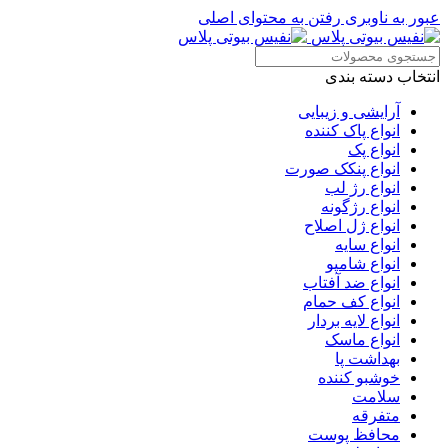
عبور به ناوبری
رفتن به محتوای اصلی
انتخاب دسته بندی
آرایشی و زیبایی
انواع پاک کننده
انواع پک
انواع پنکک صورت
انواع رژ لب
انواع رژگونه
انواع ژل اصلاح
انواع سایه
انواع شامپو
انواع ضد آفتاب
انواع کف حمام
انواع لایه بردار
انواع ماسک
بهداشت پا
خوشبو کننده
سلامت
متفرقه
محافظ پوست