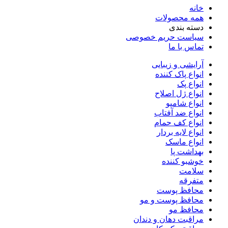
خانه
همه محصولات
دسته بندی
سیاست حریم خصوصی
تماس با ما
آرایشی و زیبایی
انواع پاک کننده
انواع پک
انواع ژل اصلاح
انواع شامپو
انواع ضد آفتاب
انواع کف حمام
انواع لایه بردار
انواع ماسک
بهداشت پا
خوشبو کننده
سلامت
متفرقه
محافظ پوست
محافظ پوست و مو
محافظ مو
مراقبت دهان و دندان