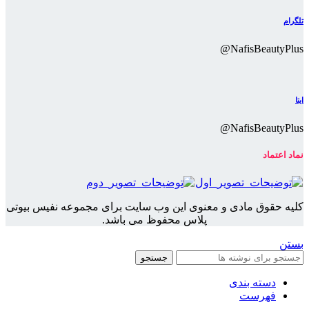
تلگرام
NafisBeautyPlus@
ایتا
NafisBeautyPlus@
نماد اعتماد
کلیه حقوق مادی و معنوی این وب سایت برای مجموعه نفیس بیوتی
پلاس محفوظ می باشد.
بستن
جستجو
دسته بندی
فهرست