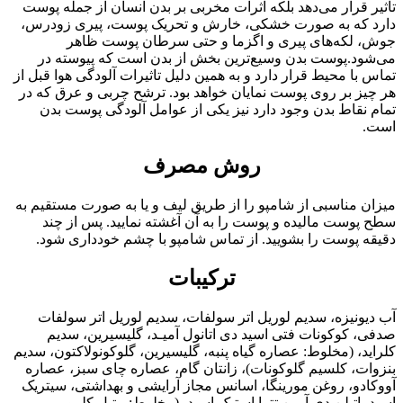
تاثیر قرار می‌دهد بلکه اثرات مخربی بر بدن انسان از جمله پوست
دارد که به صورت خشکی، خارش و تحریک پوست، پیری زودرس،
جوش، لکه‌های پیری و اگزما و حتی سرطان پوست ظاهر
می‌شود.پوست بدن وسیع‌ترین بخش از بدن است که پیوسته در
تماس با محیط قرار دارد و به همین دلیل تاثیرات آلودگی هوا قبل از
هر چیز بر روی پوست نمایان خواهد بود. ترشح چربی و عرق که در
تمام نقاط بدن وجود دارد نیز یکی از عوامل آلودگی پوست بدن
است.
روش مصرف
میزان مناسبی از شامپو را از طریق لیف و یا به صورت مستقیم به
سطح پوست مالیده و پوست را به آن آغشته نمایید. پس از چند
دقیقه پوست را بشویید. از تماس شامپو با چشم خودداری شود.
ترکیبات
آب دیونیزه، سدیم لوریل اتر سولفات، سدیم لوریل اتر سولفات
صدفی، کوکونات فتی اسید دی اتانول آمیـد، گلیسیرین، سدیم
کلراید، (مخلوط: عصاره گیاه پنبه، گلیسیرین، گلوکونولاکتون، سدیم
بنزوات، کلسیم گلوکونات)، زانتان گام، عصاره چای سبز، عصاره
آووکادو، روغن مورینگا، اسانس مجاز آرایشی و بهداشتی، سیتریک
اسید، اتیلن دی آمین تترا استیک اسید، (مخلوط: متیل کلرو