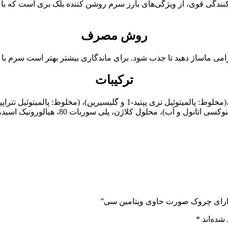
U می شود. ویتامین C پایدار و اثر روشن کنندگی قوی، از ویژگی‌های بارز سرم روشن کننده 
روش مصرف
ترکیبات
مخلوط: عصارهسلول بنیادین سیب، زانتان گام،
ارای چروک صورت حاوی ویتامین سی”
شده‌اند
*