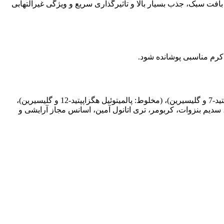
بلک بری است که با بافت سبک، جذب بسیار بالا و تأثیرگذاری سریع و ویژگی غیرالتهابی
آب دیونیزه، 3- o-اتیل اسید اسکوربیک (ویتامین سی)، پروپیلن گلایکول،(مخلوط: پالمیتوئیل تری پپتید-1 و گلیسیرین)، (مخلوط: پالمیتوئیل تتراپپتید-7 و گلیسیرین)، (مخلوط: پالمیتوئیل هگزاپپتید-12 و گلیسیرین)،
 گلیسیرین، لسیتین، فنوکسی اتانول و آب)، محلول کلاژن، پلی سوربات 80، هیالورونیک اسید، سدیم بنزوات، کربومر، تری اتانول آمین، اسانس مجاز آرایشی و