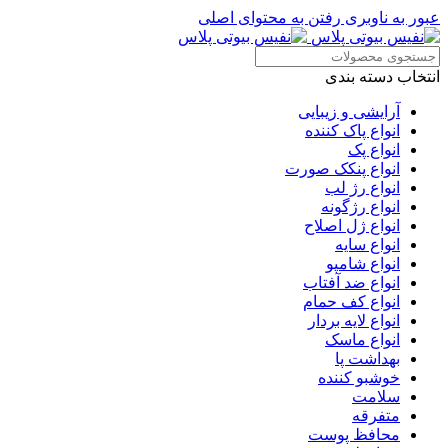
عبور به ناوبری
رفتن به محتوای اصلی
انتخاب دسته بندی
آرایشی و زیبایی
انواع پاک کننده
انواع پک
انواع پنکک صورت
انواع رژ لب
انواع رژگونه
انواع ژل اصلاح
انواع سایه
انواع شامپو
انواع ضد آفتاب
انواع کف حمام
انواع لایه بردار
انواع ماسک
بهداشت پا
خوشبو کننده
سلامت
متفرقه
محافظ پوست