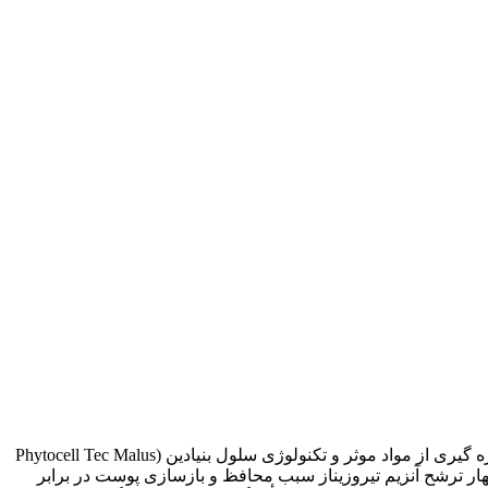
سرم روشن کننده حاوی ویتامین C بلک بری با مکانیزم روشن سازی ، پوست را به طور اثر بخش روشن و شفاف می کند. این محصول با بهره گیری از مواد موثر و تکنولوژی سلول بنیادین (Phytocell Tec Malus
روک پوست شما کمک می کند. ویتامین C با کنترل قوی تولید ملانین و مهار ترشح آنزیم تیروزیناز سبب محافظ و بازسازی پوست در برابر