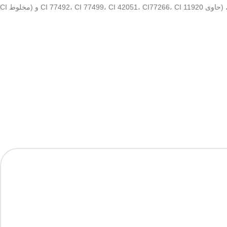
(مخلوط میکا و دایمتیکون)، بیسموت اکسی کلرید، استئارات روی، کائولین، بوتیل سالیسیلات، دایمتیکون، نایلون 12، فنوکسی اتانول، پروپیل پارابن، پودر تالک، (حاوی CI 77492، CI 77499، CI 42051، CI77266، CI 11920 و (مخلوط CI