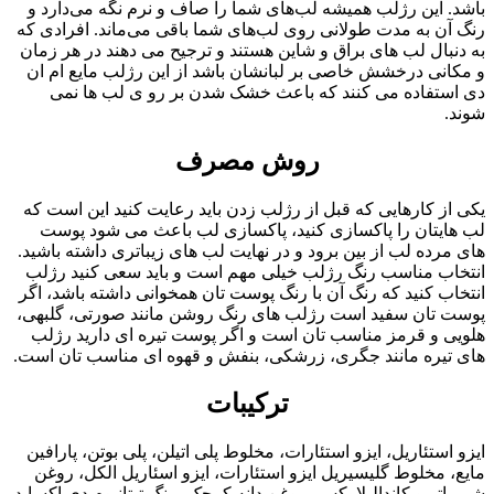
باشد. این رژلب همیشه لب‌های شما را صاف و نرم نگه می‌دارد و
رنگ آن به مدت طولانی روی لب‌های شما باقی می‌ماند. افرادی که
به دنبال لب های براق و شاین هستند و ترجیح می دهند در هر زمان
و مکانی درخشش خاصی بر لبانشان باشد از این رژلب مایع ام ان
دی استفاده می کنند که باعث خشک شدن بر رو ی لب ها نمی
شوند.
روش مصرف
یکی از کارهایی که قبل از رژلب زدن باید رعایت کنید این است که
لب هایتان را پاکسازی کنید، پاکسازی لب باعث می شود پوست
های مرده لب از بین برود و در نهایت لب های زیباتری داشته باشید.
انتخاب مناسب رنگ رژلب خیلی مهم است و باید سعی کنید رژلب
انتخاب کنید که رنگ آن با رنگ پوست تان همخوانی داشته باشد، اگر
پوست تان سفید است رژلب های رنگ روشن مانند صورتی، گلبهی،
هلویی و قرمز مناسب تان است و اگر پوست تیره ای دارید رژلب
های تیره مانند جگری، زرشکی، بنفش و قهوه ای مناسب تان است.
ترکیبات
ایزو استئاریل، ایزو استئارات، مخلوط پلی اتیلن، پلی بوتن، پارافین
مایع، مخلوط گلیسیریل ایزو استئارات، ایزو اسئاریل الکل، روغن
شی باتر و کاندالیلاوکس، روغن دانه کرچک، رنگ تیتانیوم دی اکساید،