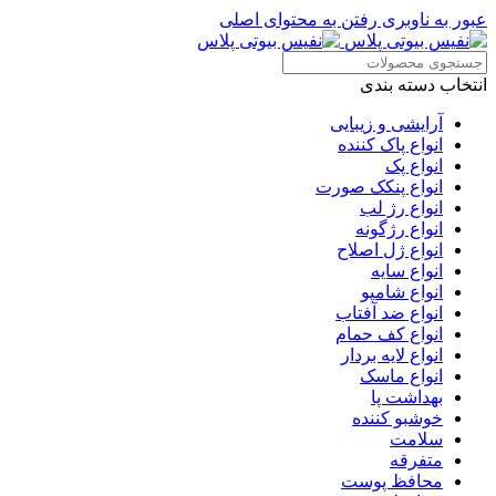
عبور به ناوبری
رفتن به محتوای اصلی
انتخاب دسته بندی
آرایشی و زیبایی
انواع پاک کننده
انواع پک
انواع پنکک صورت
انواع رژ لب
انواع رژگونه
انواع ژل اصلاح
انواع سایه
انواع شامپو
انواع ضد آفتاب
انواع کف حمام
انواع لایه بردار
انواع ماسک
بهداشت پا
خوشبو کننده
سلامت
متفرقه
محافظ پوست