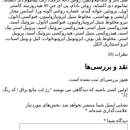
تیتانیوم دی اکساید، روغن بادام، پی ای جی 40 هیدروژنیتد کاستر
اویل، پروتئین جوانه گندم، عصاره روغنی آلوئه ورا، اسانس مجاز
آرایشی و بهداشتی، مخلوط متیل ایزوتیازولینون، فنوکسی اتانول،
بنزو مخلوط متیل ایزوتیازولینون، فنوکسی اتانول، بنزوئیک اسید،
هیدروکسی متیل استر، هیدروکسی بنزوئیک اسید، پروپیل استر نیک
اسید، هیدروکسی متیل استر، هیدروکسی بنزوئیک اسید، پروپیل
استر، مخلوط پلی بوتن، ایزونونیل ایزونونانوات، اتیل و ونیل استات،
ایزو استئاریل الکل
نظرات (0)
نقد و بررسی‌ها
هنوز بررسی‌ای ثبت نشده است.
اولین کسی باشید که دیدگاهی می نویسد “رژ لب مایع براق | کد رنگ
22”
نشانی ایمیل شما منتشر نخواهد شد.
بخش‌های موردنیاز
علامت‌گذاری شده‌اند
*
دیدگاه شما
*