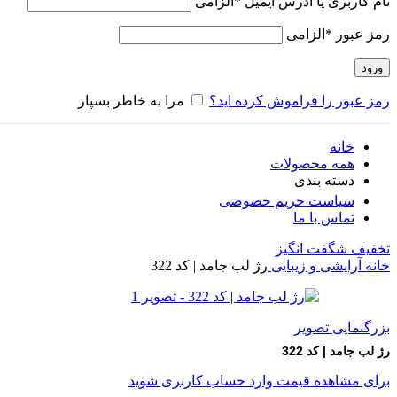
نام کاربری یا آدرس ایمیل
*
الزامی
رمز عبور
*
الزامی
ورود
رمز عبور را فراموش کرده اید؟
مرا به خاطر بسپار
خانه
همه محصولات
دسته بندی
سیاست حریم خصوصی
تماس با ما
تخفیف شگفت انگیز
خانه
آرایشی و زیبایی
رژ لب جامد | کد 322
بزرگنمایی تصویر
رژ لب جامد | کد 322
برای مشاهده قیمت وارد حساب کاربری شوید