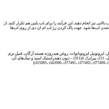
ایی نیز انجام دهید. این فرآیند را برای لب پایین هم تکرار کنید. از
شدن لب‌ها شود. جهت پاک کردن رژ لب ام ان دی از روی لب‌ها
، ایزونونیل ایزونونانوات، روغن هیدروژنه هسته آرگان، فنیل تری
متیکون، دایمتیکون، سیکلوپنتاسیلوکسان، اوزوکریت، روغن سویا، توکوفریل استات (ویتامین ای)، (مخلوط: 2-فنوکسی اتانول، 3-استیل-6-متیل- 211- پیران2، 4(311) – دیون دهیدراستیک اسید و نمک‌های آن،