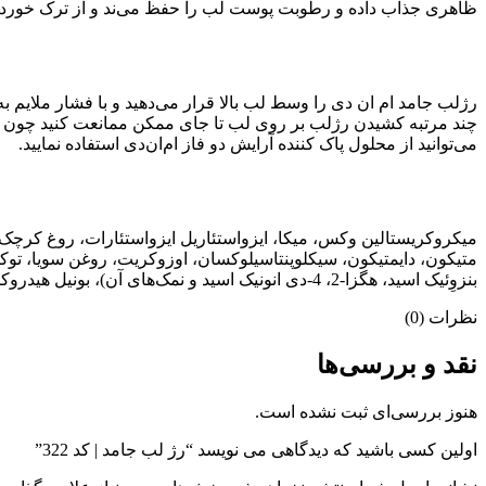
ظاهری جذاب داده و رطوبت پوست لب را حفظ می‌ند و از ترک خوردن
رژلب جامد ام ان دی را وسط لب بالا قرار می‌دهید و با فشار ملایم به س
چند مرتبه کشیدن رژلب بر روی لب تا جای ممکن ممانعت کنید چون م
می‌توانید از محلول پاک کننده آرایش دو فاز ام‌ان‌دی استفاده نمایید.
میکروکریستالین وکس، میکا، ایزواستئاریل ایزواستئارات، روغ کرچک هید
بنزوِئیک اسید، هگزا-2، 4-دی انونیک اسید و نمک‌های آن)، بونیل هیدروکسی تولوئن، آلومینا، اسانس مجاز آرایشی و بهداشتی (حاوی +/- cl15985، cl42090، cl77491، cl77492، cl77499، cl77891)
نظرات (0)
نقد و بررسی‌ها
هنوز بررسی‌ای ثبت نشده است.
اولین کسی باشید که دیدگاهی می نویسد “رژ لب جامد | کد 322”