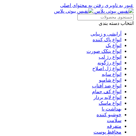
عبور به ناوبری
رفتن به محتوای اصلی
انتخاب دسته بندی
آرایشی و زیبایی
انواع پاک کننده
انواع پک
انواع پنکک صورت
انواع رژ لب
انواع رژگونه
انواع ژل اصلاح
انواع سایه
انواع شامپو
انواع ضد آفتاب
انواع کف حمام
انواع لایه بردار
انواع ماسک
بهداشت پا
خوشبو کننده
سلامت
متفرقه
محافظ پوست