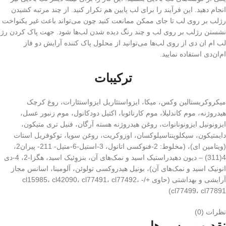
انجام دهید. این فرآیند را برای لب پایین هم تکرار کنید. از چند مرتبه کشیدن
رژلب بر روی لب تا جای ممکن ممانعت کنید چون می‌تواند باعث غیر یکنواخت
نشستن رژلب بر روی لب و چند رنگ دیده شدن لب‌ها شود. جهت پاک کردن رژ
لب ام ان دی از روی لب‌ها می‌توانید از محلول پاک کننده آرایش دو فاز
ام‌ان‌دی استفاده نمایید.
ترکیبات
میکروکریستالین وکس، میکا، ایزواستئاریل ایزواستئارات، روغ کرچک
هیدروژنه، موم کاندلیلا، موم کارنائوبا، اکتیل دودکانول، موم زنبور عسل،
ایزونونیل ایزونونانوات، روغن هیدروژنه هسته آرگان، فنیل تری متیکون،
دایمتیکون، سیکلوپنتاسیلوکسان، اوزوکریت، روغن سویا، توکوفریل استات
(ویتامین ای)، (مخلوط: 2-فنوکسی اتانول، 3-استیل-6-متیل- 211- پیران2،
4(311) – دیون دهیدراستیک اسید و نمک‌های آن، بنزوِئیک اسید، هگزا-2، 4-دی
انونیک اسید و نمک‌های آن)، بونیل هیدروکسی تولوئن، آلومینا، اسانس مجاز
آرایشی و بهداشتی (حاوی +/- cl15985، cl42090، cl77491، cl77492،
cl77499، cl77891)
نظرات (0)
نقد و بررسی‌ها