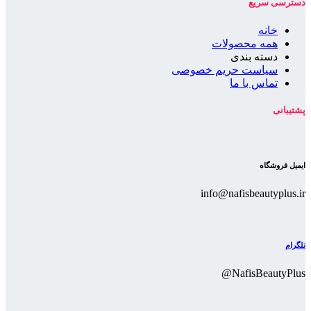
دسترسی سریع
خانه
همه محصولات
دسته بندی
سیاست حریم خصوصی
تماس با ما
پشتیبانی
ایمیل فروشگاه
info@nafisbeautyplus.ir
تلگرام
NafisBeautyPlus@