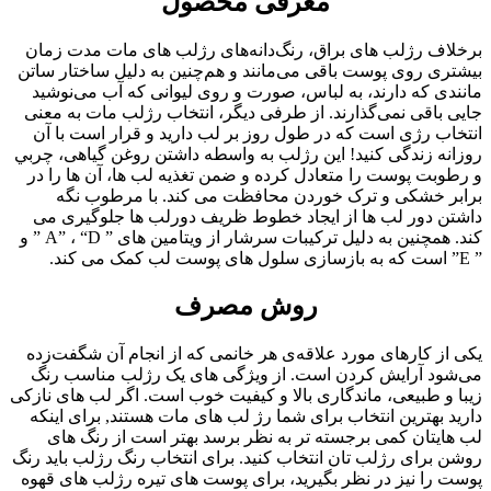
معرفی محصول
برخلاف رژلب های براق، رنگ‌دانه‌های رژلب های مات مدت زمان
بیشتری روی پوست باقی می‌مانند و هم‌چنین به دلیل ساختار ساتن
مانندی که دارند، به لباس، صورت و روی لیوانی که آب می‌نوشید
جایی باقی نمی‌گذارند. از طرفی دیگر، انتخاب رژلب مات به معنی
انتخاب رژی است که در طول روز بر لب دارید و قرار است با آن
روزانه زندگی کنید! این رژلب به واسطه داشتن روغن گیاهی، چربي
و رطوبت پوست را متعادل کرده و ضمن تغذيه لب ها، آن ها را در
برابر خشکی و ترک خوردن محافظت می کند. با مرطوب نگه
داشتن دور لب ها از ایجاد خطوط ظريف دورلب ها جلوگیری می
کند. همچنین به دلیل ترکیبات سرشار از ویتامین های ” A” ، “D ” و
” E” است که به بازسازی سلول های پوست لب کمک می کند.
روش مصرف
یکی از کارهای مورد علاقه‌ی هر خانمی که از انجام آن شگفت‌زده
می‌شود آرایش کردن است. از ویژگی های یک رژلب مناسب رنگ
زیبا و طبیعی، ماندگاری بالا و کیفیت خوب است. اگر لب های نازکی
دارید بهترین انتخاب برای شما رژ لب های مات هستند, برای اینکه
لب هایتان کمی برجسته تر به نظر برسد بهتر است از رنگ های
روشن برای رژلب تان انتخاب کنید. برای انتخاب رنگ رژلب باید رنگ
پوست را نیز در نظر بگیرید، برای پوست های تیره رژلب های قهوه