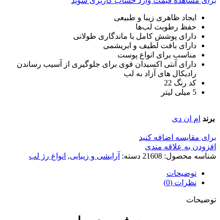
برای مشاهده قیمت وارد حساب کاربری شوید
ایجاد ظاهری زیبا و طبیعی
حفظ رطوبت لب‌ها
دارای پوشش کامل با ماندگاری طولانی
دارای بافت لطیف و ابریشمی
مناسب برای انواع پوست
دارای آنتی اکسیدان قوی برای جلوگیری از آسیب رساندن
رادیکال های آزاد به لب
کد رنگ 22
5 میلی لیتر
برند
ام ان دی
برای مقایسه اضافه کنید
افزودن به علاقه مندی
شناسه محصول:
21608
دسته:
آرایشی و زیبایی
,
انواع رژ لب
توضیحات
نظرات (0)
توضیحات