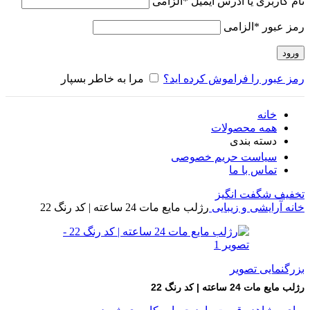
نام کاربری یا آدرس ایمیل
*
الزامی
رمز عبور
*
الزامی
ورود
رمز عبور را فراموش کرده اید؟
مرا به خاطر بسپار
خانه
همه محصولات
دسته بندی
سیاست حریم خصوصی
تماس با ما
تخفیف شگفت انگیز
خانه
آرایشی و زیبایی
رژلب مایع مات 24 ساعته | کد رنگ 22
بزرگنمایی تصویر
رژلب مایع مات 24 ساعته | کد رنگ 22