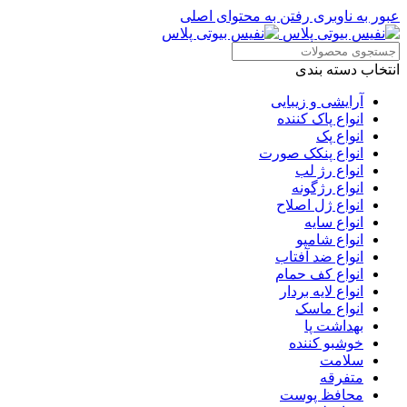
عبور به ناوبری
رفتن به محتوای اصلی
انتخاب دسته بندی
آرایشی و زیبایی
انواع پاک کننده
انواع پک
انواع پنکک صورت
انواع رژ لب
انواع رژگونه
انواع ژل اصلاح
انواع سایه
انواع شامپو
انواع ضد آفتاب
انواع کف حمام
انواع لایه بردار
انواع ماسک
بهداشت پا
خوشبو کننده
سلامت
متفرقه
محافظ پوست