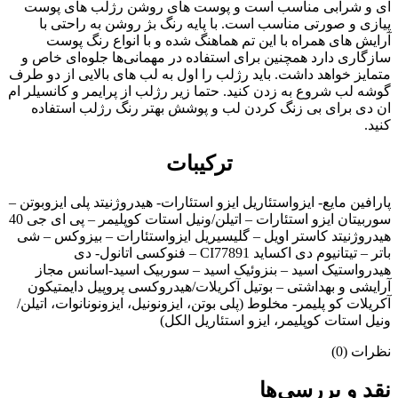
ای و شرابی مناسب است و پوست های روشن رژلب های پوست
پیازی و صورتی مناسب است. با پایه رنگ بژ روشن به راحتی با
آرایش های همراه با این تم هماهنگ شده و با انواع رنگ پوست
سازگاری دارد همچنین برای استفاده در مهمانی‌ها جلوه‌ای خاص و
متمایز خواهد داشت. باید رژلب را اول به لب های بالایی از دو طرف
گوشه لب شروع به زدن کنید. حتما زیر رژلب از پرایمر و کانسیلر ام
ان دی برای بی زنگ کردن لب و پوشش بهتر رنگ رژلب استفاده
کنید.
ترکیبات
پارافین مایع- ایزواستئاریل ایزو استئارات- هیدروژنیتد پلی ایزوبوتن –
سوربیتان ایزو استئارات – اتیلن/ونیل استات کوپلیمر – پی ای جی 40
هیدروژنیتد کاستر اویل – گلیسیریل ایزواستئارات – بیزوکس – شی
باتر – تیتانیوم دی اکساید CI77891 – فنوکسی اتانول- دی
هیدرواستیک اسید – بنزوئیک اسید – سوربیک اسید-اسانس مجاز
آرایشی و بهداشتی – بوتیل آکریلات/هیدروکسی پروپیل دایمتیکون
آکریلات کو پلیمر- مخلوط (پلی بوتن، ایزونونیل، ایزونونانوات، اتیلن/
ونیل استات کوپلیمر، ایزو استئاریل الکل)
نظرات (0)
نقد و بررسی‌ها