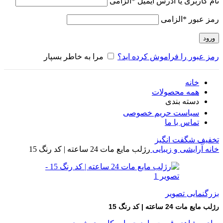
نام کاربری یا آدرس ایمیل
*
الزامی
رمز عبور
*
الزامی
ورود
رمز عبور را فراموش کرده اید؟
مرا به خاطر بسپار
خانه
همه محصولات
دسته بندی
سیاست حریم خصوصی
تماس با ما
تخفیف شگفت انگیز
خانه
آرایشی و زیبایی
رژلب مایع مات 24 ساعته | کد رنگ 15
بزرگنمایی تصویر
رژلب مایع مات 24 ساعته | کد رنگ 15