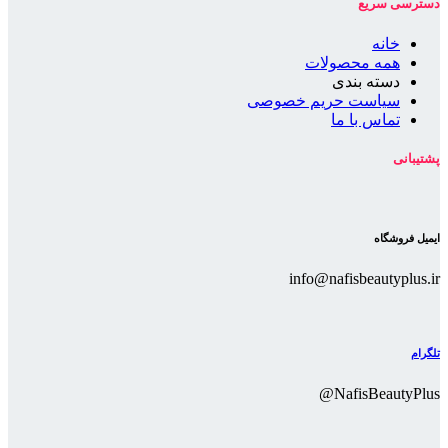
دسترسی سریع
خانه
همه محصولات
دسته بندی
سیاست حریم خصوصی
تماس با ما
پشتیبانی
ایمیل فروشگاه
info@nafisbeautyplus.ir
تلگرام
NafisBeautyPlus@