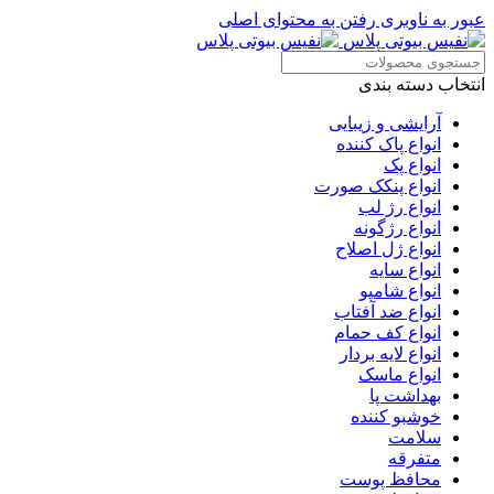
عبور به ناوبری
رفتن به محتوای اصلی
انتخاب دسته بندی
آرایشی و زیبایی
انواع پاک کننده
انواع پک
انواع پنکک صورت
انواع رژ لب
انواع رژگونه
انواع ژل اصلاح
انواع سایه
انواع شامپو
انواع ضد آفتاب
انواع کف حمام
انواع لایه بردار
انواع ماسک
بهداشت پا
خوشبو کننده
سلامت
متفرقه
محافظ پوست