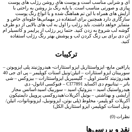
ای و شرابی مناسب است و پوست های روشن رژلب های پوست
پیازی و صورتی مناسب است. با پایه رنگ بژ روشن به راحتی با
آرایش های همراه با این تم هماهنگ شده و با انواع رنگ پوست
سازگاری دارد همچنین برای استفاده در مهمانی‌ها جلوه‌ای خاص و
متمایز خواهد داشت. باید رژلب را اول به لب های بالایی از دو طرف
گوشه لب شروع به زدن کنید. حتما زیر رژلب از پرایمر و کانسیلر ام
ان دی برای بی زنگ کردن لب و پوشش بهتر رنگ رژلب استفاده
کنید.
ترکیبات
پارافین مایع- ایزواستئاریل ایزو استئارات- هیدروژنیتد پلی ایزوبوتن –
سوربیتان ایزو استئارات – اتیلن/ونیل استات کوپلیمر – پی ای جی 40
هیدروژنیتد کاستر اویل – گلیسیریل ایزواستئارات – بیزوکس – شی
باتر – تیتانیوم دی اکساید CI77891 – فنوکسی اتانول- دی
هیدرواستیک اسید – بنزوئیک اسید – سوربیک اسید-اسانس مجاز
آرایشی و بهداشتی – بوتیل آکریلات/هیدروکسی پروپیل دایمتیکون
آکریلات کو پلیمر- مخلوط (پلی بوتن، ایزونونیل، ایزونونانوات، اتیلن/
ونیل استات کوپلیمر، ایزو استئاریل الکل)
نظرات (0)
نقد و بررسی‌ها