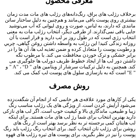
معرفی محصول
برخلاف رژلب های براق، رنگ‌دانه‌های رژلب های مات مدت زمان
بیشتری روی پوست باقی می‌مانند و هم‌چنین به دلیل ساختار ساتن
مانندی که دارند، به لباس، صورت و روی لیوانی که آب می‌نوشید
جایی باقی نمی‌گذارند. از طرفی دیگر، انتخاب رژلب مات به معنی
انتخاب رژی است که در طول روز بر لب دارید و قرار است با آن
روزانه زندگی کنید! این رژلب به واسطه داشتن روغن گیاهی، چربي
و رطوبت پوست را متعادل کرده و ضمن تغذيه لب ها، آن ها را در
برابر خشکی و ترک خوردن محافظت می کند. با مرطوب نگه
داشتن دور لب ها از ایجاد خطوط ظريف دورلب ها جلوگیری می
کند. همچنین به دلیل ترکیبات سرشار از ویتامین های ” A” ، “D ” و
” E” است که به بازسازی سلول های پوست لب کمک می کند.
روش مصرف
یکی از کارهای مورد علاقه‌ی هر خانمی که از انجام آن شگفت‌زده
می‌شود آرایش کردن است. از ویژگی های یک رژلب مناسب رنگ
زیبا و طبیعی، ماندگاری بالا و کیفیت خوب است. اگر لب های نازکی
دارید بهترین انتخاب برای شما رژ لب های مات هستند, برای اینکه
لب هایتان کمی برجسته تر به نظر برسد بهتر است از رنگ های
روشن برای رژلب تان انتخاب کنید. برای انتخاب رنگ رژلب باید رنگ
پوست را نیز در نظر بگیرید، برای پوست های تیره رژلب های قهوه