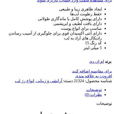
برای مشاهده قیمت وارد حساب کاربری شوید
ایجاد ظاهری زیبا و طبیعی
حفظ رطوبت لب‌ها
دارای پوشش کامل با ماندگاری طولانی
دارای بافت لطیف و ابریشمی
مناسب برای انواع پوست
دارای آنتی اکسیدان قوی برای جلوگیری از آسیب رساندن
رادیکال های آزاد به لب
کد رنگ 15
5 میلی لیتر
برند
ام ان دی
برای مقایسه اضافه کنید
افزودن به علاقه مندی
شناسه محصول:
21324
دسته:
آرایشی و زیبایی
,
انواع رژ لب
توضیحات
نظرات (0)
توضیحات