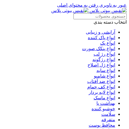
عبور به ناوبری
رفتن به محتوای اصلی
انتخاب دسته بندی
آرایشی و زیبایی
انواع پاک کننده
انواع پک
انواع پنکک صورت
انواع رژ لب
انواع رژگونه
انواع ژل اصلاح
انواع سایه
انواع شامپو
انواع ضد آفتاب
انواع کف حمام
انواع لایه بردار
انواع ماسک
بهداشت پا
خوشبو کننده
سلامت
متفرقه
محافظ پوست