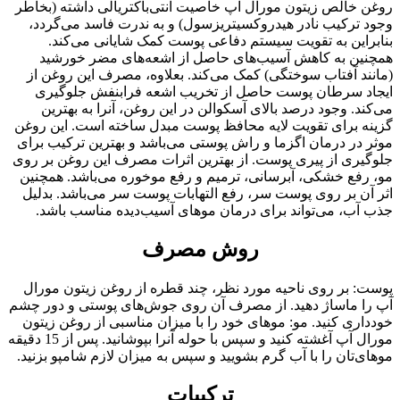
روغن خالص زیتون مورال آپ خاصیت آنتی‌باکتریالی داشته (بخاطر
وجود ترکیب نادر هیدروکسی‎تریزسول) و به ندرت فاسد می‌گردد،
بنابراین به تقویت سیستم دفاعی پوست کمک شایانی می‌کند.
همچنین به کاهش آسیب‌های حاصل از اشعه‌های مضر خورشید
(مانند آفتاب سوختگی) کمک می‌کند. بعلاوه، مصرف این روغن از
ایجاد سرطان پوست حاصل از تخریب اشعه فرابنفش جلوگیری
می‌کند. وجود درصد بالای آسکوالن در این روغن، آنرا به بهترین
گزینه برای تقویت لایه محافظ پوست مبدل ساخته است. این روغن
موثر در درمان اگزما و راش پوستی می‌باشد و بهترین ترکیب برای
جلوگیری از پیری پوست. از بهترین اثرات مصرف این روغن بر روی
مو، رفع خشکی، آبرسانی، ترمیم و رفع موخوره می‌باشد. همچنین
اثر آن بر روی پوست سر، رفع التهابات پوست سر می‌باشد. بدلیل
جذب آب، می‌تواند برای درمان موهای آسیب‌دیده مناسب باشد.
روش مصرف
پوست: بر روی ناحیه مورد نظر، چند قطره از روغن زیتون مورال
آپ را ماساژ دهید. از مصرف آن روی جوش‌های پوستی و دور چشم
خودداری کنید. مو: موهای خود را با میزان مناسبی از روغن زیتون
مورال آپ آغشته کنید و سپس با حوله آنرا بپوشانید. پس از 15 دقیقه
موهای‌تان را با آب گرم بشویید و سپس به میزان لازم شامپو بزنید.
ترکیبات