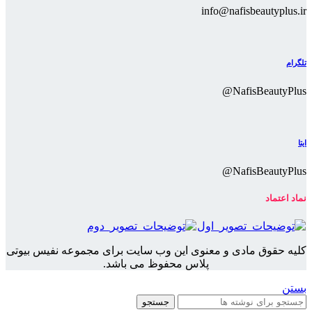
info@nafisbeautyplus.ir
تلگرام
NafisBeautyPlus@
ایتا
NafisBeautyPlus@
نماد اعتماد
کلیه حقوق مادی و معنوی این وب سایت برای مجموعه نفیس بیوتی
پلاس محفوظ می باشد.
بستن
جستجو