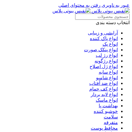
عبور به ناوبری
رفتن به محتوای اصلی
انتخاب دسته بندی
آرایشی و زیبایی
انواع پاک کننده
انواع پک
انواع پنکک صورت
انواع رژ لب
انواع رژگونه
انواع ژل اصلاح
انواع سایه
انواع شامپو
انواع ضد آفتاب
انواع کف حمام
انواع لایه بردار
انواع ماسک
بهداشت پا
خوشبو کننده
سلامت
متفرقه
محافظ پوست