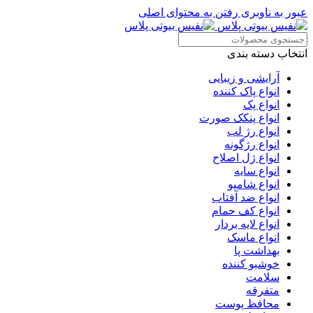
عبور به ناوبری
رفتن به محتوای اصلی
انتخاب دسته بندی
آرایشی و زیبایی
انواع پاک کننده
انواع پک
انواع پنکک صورت
انواع رژ لب
انواع رژگونه
انواع ژل اصلاح
انواع سایه
انواع شامپو
انواع ضد آفتاب
انواع کف حمام
انواع لایه بردار
انواع ماسک
بهداشت پا
خوشبو کننده
سلامت
متفرقه
محافظ پوست