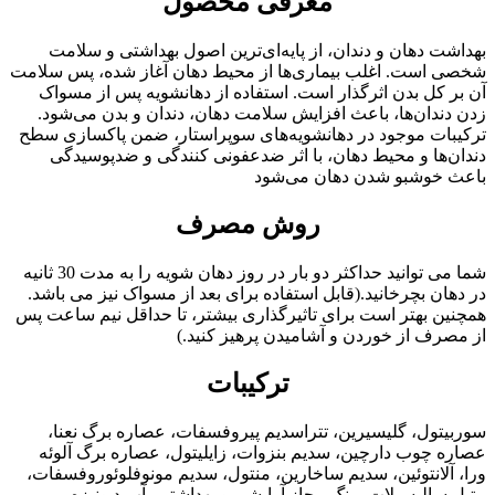
معرفی محصول
بهداشت دهان و دندان، از پایه‌ای‌ترین اصول بهداشتی و سلامت
شخصی است. اغلب بیماری‌ها از محیط دهان آغاز شده، پس سلامت
آن بر کل بدن اثرگذار است. استفاده از دهانشویه پس از مسواک
زدن دندان‌ها، باعث افزایش سلامت دهان، دندان و بدن می‌شود.
ترکیبات موجود در دهانشویه‌های سوپراستار، ضمن پاکسازی سطح
دندان‌ها و محیط دهان، با اثر ضدعفونی کنندگی و ضدپوسیدگی
باعث خوشبو شدن دهان می‌شود
روش مصرف
شما می توانید حداکثر دو بار در روز دهان شویه را به مدت 30 ثانیه
در دهان بچرخانید.(قابل استفاده برای بعد از مسواک نیز می باشد.
همچنین بهتر است برای تاثیرگذاری بیشتر، تا حداقل نیم ساعت پس
از مصرف از خوردن و آشامیدن پرهیز کنید.)
ترکیبات
سوربیتول، گلیسیرین، تتراسدیم پیروفسفات، عصاره برگ نعنا،
عصاره چوب دارچین، سدیم بنزوات، زایلیتول، عصاره برگ آلوئه
ورا، آلانتوئین، سدیم ساخارین، منتول، سدیم مونوفلوئوروفسفات،
متیل سالیسیلات، رنگ مجاز آرایشی و بهداشتی، آب دیونیزه