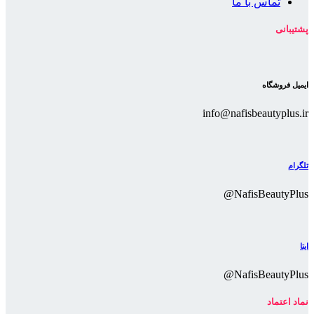
تماس با ما
پشتیبانی
ایمیل فروشگاه
info@nafisbeautyplus.ir
تلگرام
NafisBeautyPlus@
ایتا
NafisBeautyPlus@
نماد اعتماد