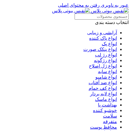
عبور به ناوبری
رفتن به محتوای اصلی
انتخاب دسته بندی
آرایشی و زیبایی
انواع پاک کننده
انواع پک
انواع پنکک صورت
انواع رژ لب
انواع رژگونه
انواع ژل اصلاح
انواع سایه
انواع شامپو
انواع ضد آفتاب
انواع کف حمام
انواع لایه بردار
انواع ماسک
بهداشت پا
خوشبو کننده
سلامت
متفرقه
محافظ پوست