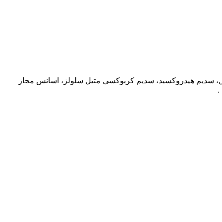
رین 99/5 %، سیلیکا هیدراته، سدیم لوریل سولفات، پی ای جی – 40 هیدروژنیتد کاستر اویل، سدیم هیدروکسید، سدیم کربوکسی متیل سلولز، اسانس مجاز
.