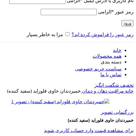
نام کاربری یا آدرس ایمیل
*
الزامی
رمز عبور
*
الزامی
ورود
رمز عبور را فراموش کرده اید؟
مرا به خاطر بسپار
خانه
همه محصولات
دسته بندی
سیاست حریم خصوصی
تماس با ما
تخفیف شگفت انگیز
خانه
مراقبت دهان و دندان
خمیردندان حاوی فلوراید (سفید کننده)
بزرگنمایی تصویر
خمیردندان حاوی فلوراید (سفید کننده)
برای مشاهده قیمت وارد حساب کاربری شوید