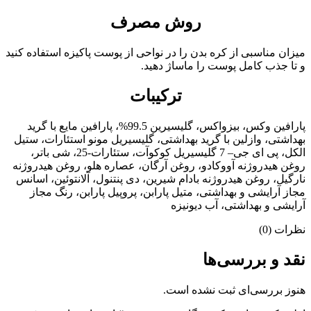
روش مصرف
میزان مناسبی از کره بدن را در نواحی از پوست پاکیزه استفاده کنید
و تا جذب کامل پوست را ماساژ دهید.
ترکیبات
پارافین وکس، بیزواکس، گلیسیرین 99.5%، پارافین مایع با گرید
بهداشتی، وازلین با گرید بهداشتی، گلیسیریل مونو استئارات، ستیل
الکل، پی ای جی– 7 گلیسیریل کوکوآت، ستئارات-25، شی باتر،
روغن هیدروژنه آووکادو، روغن آرگان، عصاره هلو، روغن هیدروژنه
نارگیل، روغن هیدروژنه بادام شیرین، دی پنتنول، آلانتوئین، اسانس
مجاز آرایشی و بهداشتی، متیل پارابن، پروپیل پارابن، رنگ مجاز
آرایشی و بهداشتی، آب دیونیزه
نظرات (0)
نقد و بررسی‌ها
هنوز بررسی‌ای ثبت نشده است.