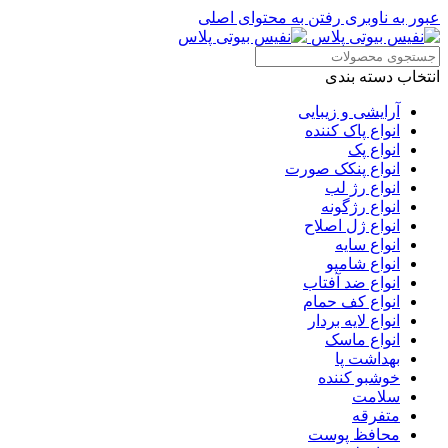
عبور به ناوبری
رفتن به محتوای اصلی
انتخاب دسته بندی
آرایشی و زیبایی
انواع پاک کننده
انواع پک
انواع پنکک صورت
انواع رژ لب
انواع رژگونه
انواع ژل اصلاح
انواع سایه
انواع شامپو
انواع ضد آفتاب
انواع کف حمام
انواع لایه بردار
انواع ماسک
بهداشت پا
خوشبو کننده
سلامت
متفرقه
محافظ پوست