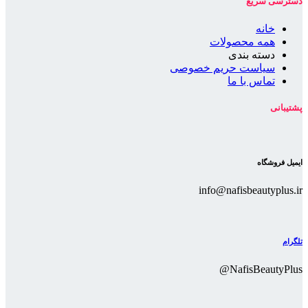
دسترسی سریع
خانه
همه محصولات
دسته بندی
سیاست حریم خصوصی
تماس با ما
پشتیبانی
ایمیل فروشگاه
info@nafisbeautyplus.ir
تلگرام
NafisBeautyPlus@