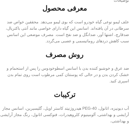
توضیحات
معرفی محصول
علف لیمو نوعی گیاه خودرو است که بوی لیمو می‌دهد. محققین خواص ضد
سرطانی در آن یافته‌اند. اسانس این گیاه دارای خواصی مانند آنتی باکتریال،
ضدقارچ، اشتها آور، ضدانگل و ضد نفخ است. مصرف موضعی این اسانس
سبب کاهش دردهای روماتیسمی و عصبی می‌گردد.
روش مصرف
ضد عرق و خوشبو کننده بدن با اسانس اسطوخودوس را پس از استحمام و
خشک کردن بدن و در حالی که پوستتان کمی مرطوب است روی تمام بدن
اسپری کنید.
ترکیبات
آب دیونیزه، اتانول، PEG-40 هیدروژنیتد کاستر اویل، گلیسیرین، اسانس مجاز
آرایشی و بهداشتی، آلومینیوم کلروهیدرات، فنوکسی اتانول، رنگ مجاز آرایشی
و بهداشتی،