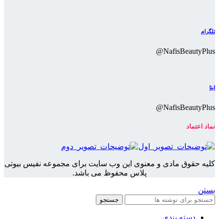
تلگرام
NafisBeautyPlus@
ایتا
NafisBeautyPlus@
نماد اعتماد
کلیه حقوق مادی و معنوی این وب سایت برای مجموعه نفیس بیوتی
پلاس محفوظ می باشد.
بستن
جستجو
دسته بندی