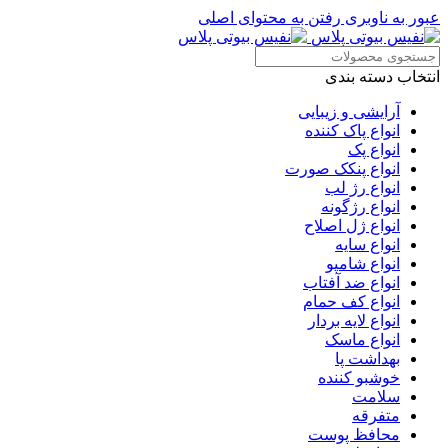
عبور به ناوبری
رفتن به محتوای اصلی
انتخاب دسته بندی
آرایشی و زیبایی
انواع پاک کننده
انواع پک
انواع پنکک صورت
انواع رژ لب
انواع رژگونه
انواع ژل اصلاح
انواع سایه
انواع شامپو
انواع ضد آفتاب
انواع کف حمام
انواع لایه بردار
انواع ماسک
بهداشت پا
خوشبو کننده
سلامت
متفرقه
محافظ پوست