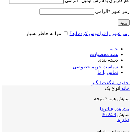
نام کاربری یا آدرس ایمیل
*
الزامی
رمز عبور
*
الزامی
ورود
رمز عبور را فراموش کرده اید؟
مرا به خاطر بسپار
خانه
همه محصولات
دسته بندی
سیاست حریم خصوصی
تماس با ما
تخفیف شگفت انگیز
خانه
انواع پک
نمایش همه 7 نتیجه
مشاهده فیلترها
نمایش
9
24
36
فیلترها
مرتب سازی بر اساس