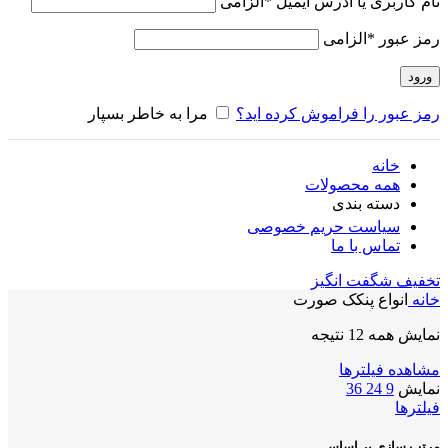
نام کاربری یا آدرس ایمیل
*
الزامی
رمز عبور
*
الزامی
ورود
رمز عبور را فراموش کرده اید؟
مرا به خاطر بسپار
خانه
همه محصولات
دسته بندی
سیاست حریم خصوصی
تماس با ما
تخفیف شگفت انگیز
خانه
انواع پنکک صورت
نمایش همه 12 نتیجه
مشاهده فیلترها
نمایش
9
24
36
فیلترها
مرتب سازی بر اساس