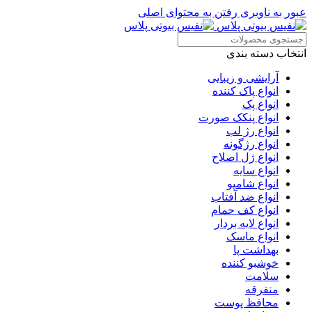
عبور به ناوبری
رفتن به محتوای اصلی
انتخاب دسته بندی
آرایشی و زیبایی
انواع پاک کننده
انواع پک
انواع پنکک صورت
انواع رژ لب
انواع رژگونه
انواع ژل اصلاح
انواع سایه
انواع شامپو
انواع ضد آفتاب
انواع کف حمام
انواع لایه بردار
انواع ماسک
بهداشت پا
خوشبو کننده
سلامت
متفرقه
محافظ پوست