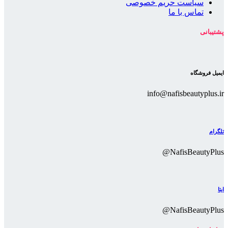
سیاست حریم خصوصی
تماس با ما
پشتیبانی
ایمیل فروشگاه
info@nafisbeautyplus.ir
تلگرام
NafisBeautyPlus@
ایتا
NafisBeautyPlus@