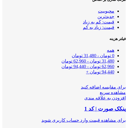
محبوبیت
جدیدترین
قیمت: کم به زیاد
قیمت: زیاد به کم
فیلتر هزینه
همه
0
تومان
-
31,480
تومان
31,480
تومان
-
62,960
تومان
62,960
تومان
-
94,440
تومان
94,440
تومان
+
برای مقایسه اضافه کنید
مشاهده سریع
افزودن به علاقه مندی
پنکک صورت | کد 1
برای مشاهده قیمت وارد حساب کاربری شوید