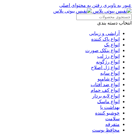
عبور به ناوبری
رفتن به محتوای اصلی
انتخاب دسته بندی
آرایشی و زیبایی
انواع پاک کننده
انواع پک
انواع پنکک صورت
انواع رژ لب
انواع رژگونه
انواع ژل اصلاح
انواع سایه
انواع شامپو
انواع ضد آفتاب
انواع کف حمام
انواع لایه بردار
انواع ماسک
بهداشت پا
خوشبو کننده
سلامت
متفرقه
محافظ پوست