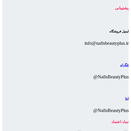
پشتیبانی
ایمیل فروشگاه
info@nafisbeautyplus.ir
تلگرام
NafisBeautyPlus@
ایتا
NafisBeautyPlus@
نماد اعتماد