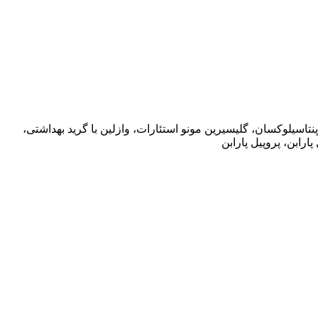
کس، استئاریک اسید، پروپیلن گلایکول، گلیسیرین 99.5%، زینک پی سی ای، سیکلوپنتاسیلوکسان، گلیسیرین مونو استئارات، وازلین با گرید بهداشتی،