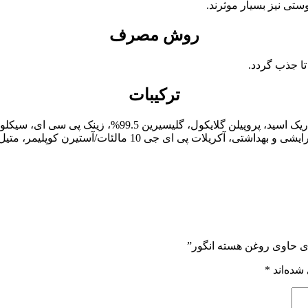
ستی نیز بسیار موثرند.
روش مصرف
تا جذب گردد.
ترکیبات
آب دیونیزه، پارافین مایع با گرید بهداشتی، ستیل الکل، بیزو
10 مالئات/آستیرن کوپلیمر، متیل پارابن، پروپیل پارابن
ی حاوی روغن هسته انگور”
شده‌اند
*