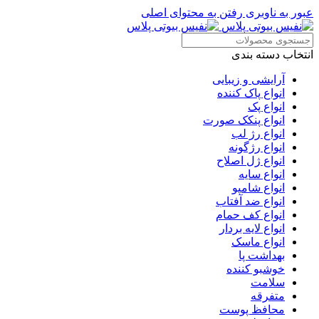
عبور به ناوبری
رفتن به محتوای اصلی
انتخاب دسته بندی
آرایشی و زیبایی
انواع پاک کننده
انواع پک
انواع پنکک صورت
انواع رژ لب
انواع رژگونه
انواع ژل اصلاح
انواع سایه
انواع شامپو
انواع ضد آفتاب
انواع کف حمام
انواع لایه بردار
انواع ماسک
بهداشت پا
خوشبو کننده
سلامت
متفرقه
محافظ پوست