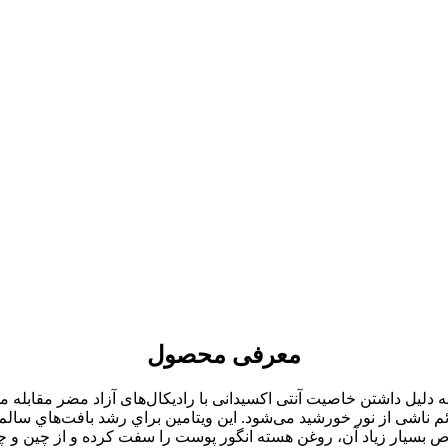
معرفی محصول
گور غنی از فلاونوئید، بتاکاروتن، ویتامین E و C است و به دلیل داشتن خاصیت آنتی اکسیدانی با راد
مین E موجب کاهش قرمزی و علائم ناشی از نور خورشید می‌شود. اين ويتامين براي رشد 
ص بسیار زیاد آن، روغن هسته انگور پوست را سفت کرده و از چین و چ