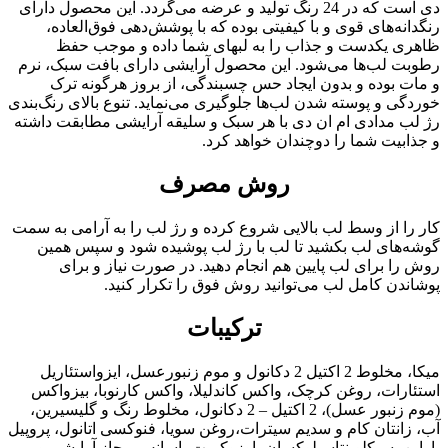
دی است که در 24 رنگ تولید و عرضه می‌گردد. این محصول دارای
رنگدانه‌های قوی و با کیفیتی بوده که با پوشش‌دهی فوق‌العاده،
ظاهری یکدست و جذاب را به لبهای شما داده و موجب حفظ
رطوبت لب‌ها می‌شود. این محصول آرایشی دارای بافت سبک، نرم
و مات بوده و بدون ایجاد حس چسبندگی، از بروز هرگونه ترک
خوردگی و پوسته شدن لب‌ها جلوگیری می‌نماید. تنوع بالای رنگ‌بندی
رژ لب مدادی ام ان دی با هر سبک و سلیقه آرایشی مطابقت داشته
و جذابیت شما را دوچندان خواهد کرد.
روش مصرف
کار را از وسط لب بالایی شروع کرده و رژ لب را به آرامی به سمت
گوشه‌های لب بکشید تا لب با رژ لب پوشیده شود و سپس همین
روش را برای لب پایین هم انجام دهید. در صورت نیاز و برای
پوشاندن کامل لب می‌توانید روش فوق را تکرار کنید.
ترکیبات
میکا، مخلوط 2 اکتیل 2 دکانول و موم زنبورعسل، ایزواستئاریل
استئارات، روغن کرچک، واکس کاندلیلا، واکس کارنوبا، بیزواکس
(موم زنبور عسل)، 2 اکتیل – 2 دکانول، مخلوط رنگ و گلیسیرین،
آب، زانتان کام و سدیم سیترات،روغن سویا، فنوکسی اتانول، پروپیل
پارابن، سیکلوپنتاسیلوکسان، اوزوکریت، اسانس مجاز آرایشی و