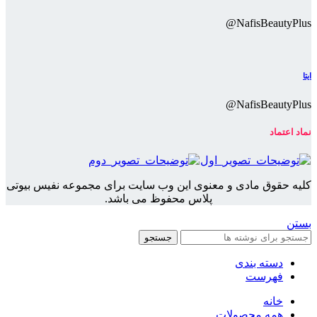
NafisBeautyPlus@
ایتا
NafisBeautyPlus@
نماد اعتماد
کلیه حقوق مادی و معنوی این وب سایت برای مجموعه نفیس بیوتی
پلاس محفوظ می باشد.
بستن
جستجو
دسته بندی
فهرست
خانه
همه محصولات