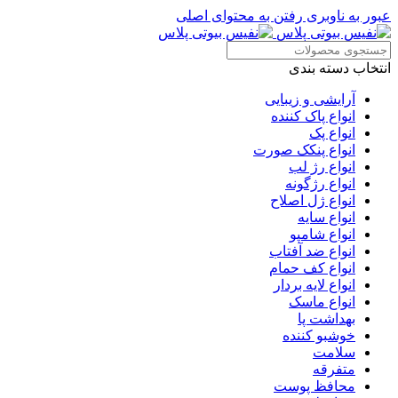
عبور به ناوبری
رفتن به محتوای اصلی
انتخاب دسته بندی
آرایشی و زیبایی
انواع پاک کننده
انواع پک
انواع پنکک صورت
انواع رژ لب
انواع رژگونه
انواع ژل اصلاح
انواع سایه
انواع شامپو
انواع ضد آفتاب
انواع کف حمام
انواع لایه بردار
انواع ماسک
بهداشت پا
خوشبو کننده
سلامت
متفرقه
محافظ پوست